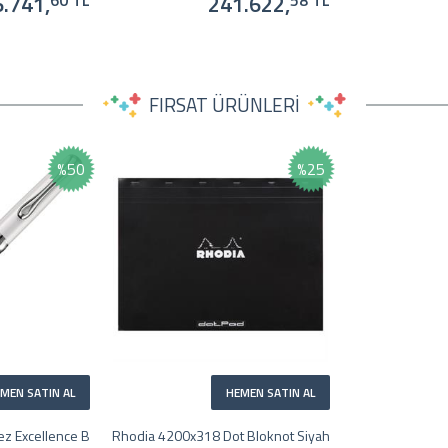
.741,
241.622,
60 TL
58 TL
FIRSAT ÜRÜNLERİ
%50
%25
MEN SATIN AL
HEMEN SATIN AL
z Excellence B
Rhodia 4200x318 Dot Bloknot Siyah