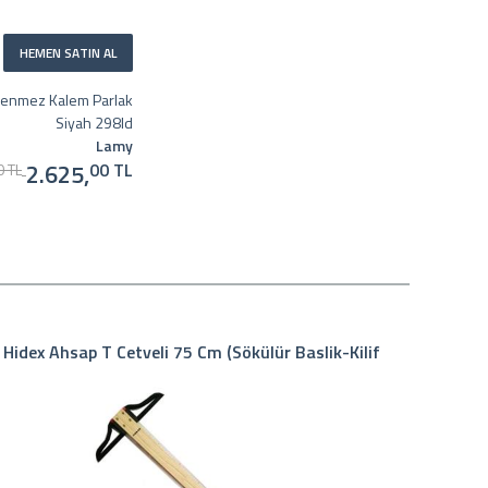
HEMEN SATIN AL
kenmez Kalem Parlak
Siyah 298ld
Lamy
2.625,
00 TL
0 TL
Hidex Ahsap T Cetveli 75 Cm (Sökülür Baslik-Kilif
Faber 