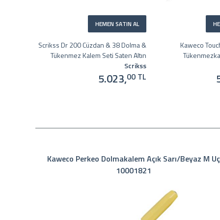
HEMEN SATIN AL
HE
Scrikss Dr 200 Cüzdan & 38 Dolma &
Kaweco Touc
Tükenmez Kalem Seti Saten Altın
Tükenmezka
Scrikss
5.023,
00 TL
Kaweco Perkeo Dolmakalem Açık Sarı/Beyaz M Uç
10001821