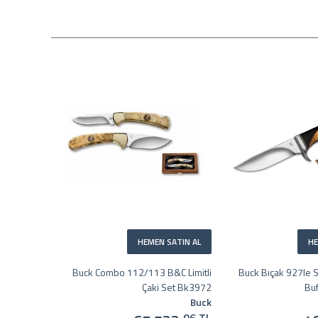
HEMEN SATIN AL
HE
Buck Combo 112/113 B&C Limitli
Buck Bıçak 927le S
Çaki Set Bk3972
Buf
Buck