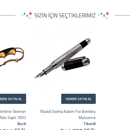
SİZİN İÇİN SEÇTİKLERİMİZ
MEN SATIN AL
HEMEN SATIN AL
limline Skinner
Tibaldi Dolma Kalem For Bentley
falo Saplı 7832
Mulsanne
Buck
Tibaldi