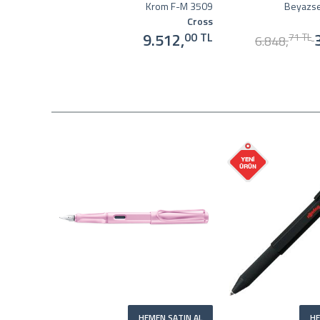
Krom F-M 3509
Beyazs
Cross
9.512,
00 TL
71 TL
6.848,
HEMEN SATIN AL
HE