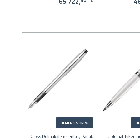
65.722,
46
96 TL
HEMEN SATIN AL
HE
Cross Dolmakalem Century Parlak
Diplomat Tükenme