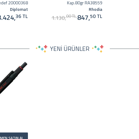
edef 20000368
Kap.80gr RA38559
Diplomat
Rhodia
3.424,
847,
36 TL
50 TL
00 TL
1.130,
YENİ ÜRÜNLER
MEN SATIN AL