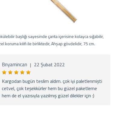
külebilir başlığı sayesinde çanta içerisine kolayca sığabilir,
el koruma kılıfı ile birliktedir, Ahşap gövdelidir, 75 cm.
Çevirme m
cilalanmış 
Hediye kut
Bnyamincan
22 Şubat 2022
|
Ay De
Kargodan bugün teslim aldım. çok iyi paletlenmişti
cetvel, çok teşekkürler hem bu güzel paketleme
hem de el yazısıyla yazılmış güzel dilekler için :)
Firma 
ikinci
çok al
çok gü
yardım